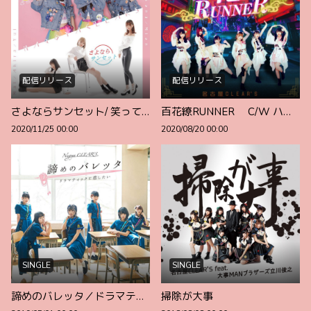
配信リリース
配信リリース
さよならサンセット/ 笑って、泣き虫BOY
百花繚RUNNER C/W ハウリング
2020/11/25 00:00
2020/08/20 00:00
SINGLE
SINGLE
諦めのバレッタ／ドラマティックに恋したい
掃除が大事