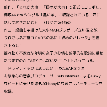
前作、「それが大事」「掃除が大事」で正式にコラボし、
欅坂46 8th シングル「黒い羊」に収録されている「君に
話しておきたいこと」（けやき坂46)の
作曲・編曲も手掛けた大事MANブラザーズ立川俊之が、
今作では名古屋CLEAR’Sの為に「諦めのバレッタ」を書
き下ろし！
揺れ動く不安定な年頃の女子の心情を哲学的な歌詞に乗せ
た今までのCLEAR’Sにはない楽 曲に仕上がっている。
「ドラマティックに恋したい」はCLEAR’Sでは
お馴染みの音楽プロデューサーYuki KitamuraによるFunky
なビートに乗せた誰もがHappyになるアッパーチューンを
収録。