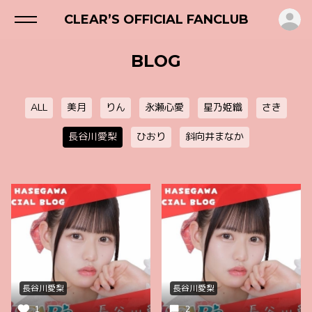
ロ
CLEAR’S OFFICIAL FANCLUB
BLOG
ALL
美月
りん
永瀬心愛
星乃姫織
さき
長谷川愛梨
ひおり
斜向井まなか
長谷川愛梨
長谷川愛梨
1
2