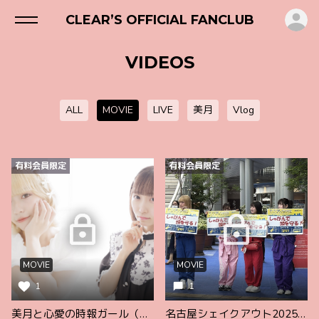
ロ
CLEAR’S OFFICIAL FANCLUB
VIDEOS
ALL
MOVIE
LIVE
美月
Vlog
有料会員限定
有料会員限定
MOVIE
MOVIE
1
1
美月と心愛の時報ガール（ばずふらさん）
名古屋シェイクアウト2025 参加しました